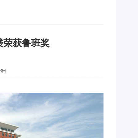
楼荣获鲁班奖
3日