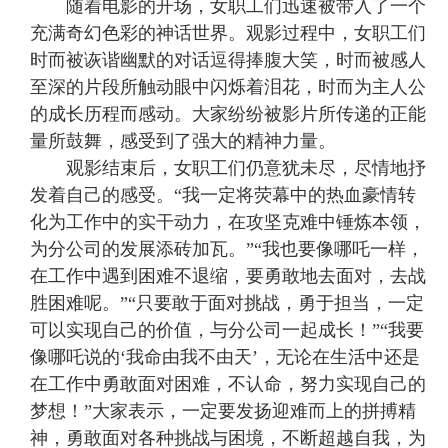
随着电影的开场，女职工们迅速被带入了一个
充满奇幻色彩的神话世界。观影过程中，女职工们
时而被诙谐幽默的对话逗得捧腹大笑，时而被感人
至深的片段所触动眼中闪烁着泪花，时而为主人公
的成长历程而感动。大家纷纷被影片所传递的正能
量所鼓舞，感受到了强大的精神力量。
观影结束后，女职工们仍意犹未尽，尽情地抒
发着自己的感受。“我一定将荧幕中的热血豪情转
化为工作中的实干动力，在攻坚克难中锤炼本领，
为分公司的发展添砖加瓦。”“我也要像哪吒一样，
在工作中遇到困难不退缩，要勇敢地去面对，去战
胜困难呢。”“只要敢于面对挑战，勇于担当，一定
可以实现自己的价值，与分公司一起成长！”“我要
像哪吒说的‘我命由我不由天’，无论在生活中还是
在工作中勇敢面对困难，不认命，努力实现自己的
梦想！”大家表示，一定要发扬迎难而上的拼搏精
神，勇敢面对各种挑战与困境，不断超越自我，为