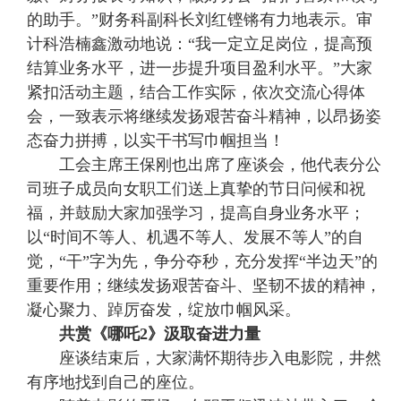
的助手。”财务科副科长刘红铿锵有力地表示。审
计科浩楠鑫激动地说：“我一定立足岗位，提高预
结算业务水平，进一步提升项目盈利水平。”大家
紧扣活动主题，结合工作实际，依次交流心得体
会，一致表示将继续发扬艰苦奋斗精神，以昂扬姿
态奋力拼搏，以实干书写巾帼担当！
工会主席王保刚也出席了座谈会，他代表分公
司班子成员向女职工们送上真挚的节日问候和祝
福，并鼓励大家加强学习，提高自身业务水平；
以“时间不等人、机遇不等人、发展不等人”的自
觉，“干”字为先，争分夺秒，充分发挥“半边天”的
重要作用；继续发扬艰苦奋斗、坚韧不拔的精神，
凝心聚力、踔厉奋发，绽放巾帼风采。
共赏《哪吒2》汲取奋进力量
座谈结束后，大家满怀期待步入电影院，井然
有序地找到自己的座位。