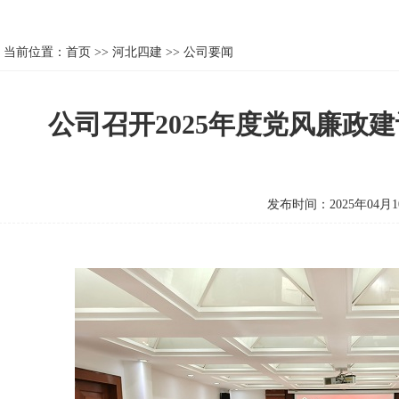
当前位置：
首页
>>
河北四建
>>
公司要闻
公司召开2025年度党风廉政
发布时间：2025年04月1