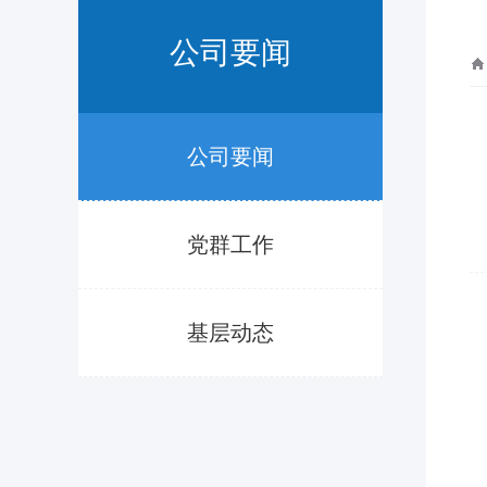
公司要闻
公司要闻
党群工作
基层动态