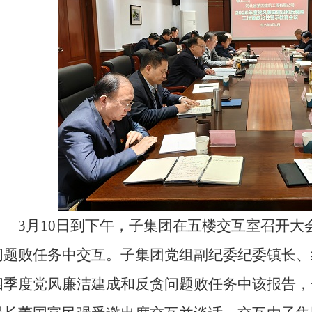
3月10日到下午，子集团在五楼交互室召开大会
问题败任务中交互。子集团党组副纪委纪委镇长、纪
四季度党风廉洁建成和反贪问题败任务中该报告，