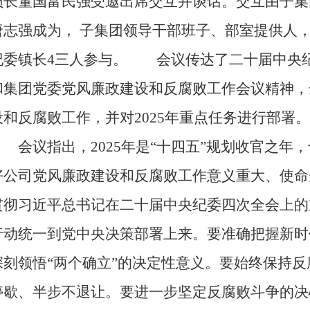
员长董国富民强受邀出席交互并谈话。交互由子集
唐志强成为， 子集团领导干部班子、部室提供人
纪委镇长4三人参与。 会议传达了二十届中央
和集团党委党风廉政建设和反腐败工作会议精神，全
设和反腐败工作，并对2025年重点任务进行部署。
会议指出，2025年是“十四五”规划收官之年，
好公司党风廉政建设和反腐败工作意义重大、使命
贯彻习近平总书记在二十届中央纪委四次全会上的
行动统一到党中央决策部署上来。要准确把握新时
深刻领悟“两个确立”的决定性意义。要始终保持
停歇、半步不退让。要进一步坚定反腐败斗争的决