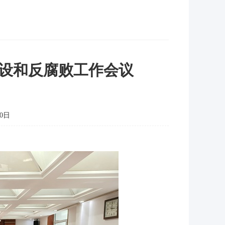
建设和反腐败工作会议
0日